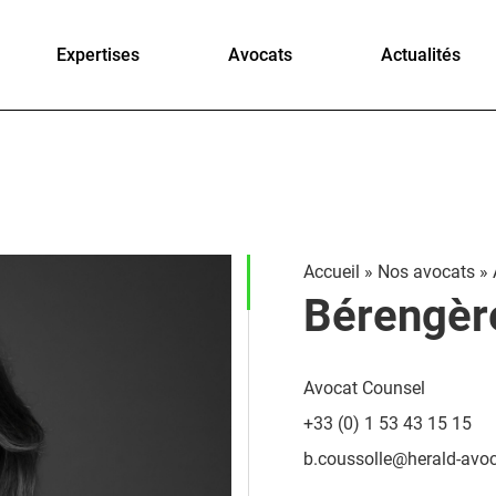
Expertises
Avocats
Actualités
Accueil
»
Nos avocats
»
Bérengèr
Avocat Counsel
+33 (0) 1 53 43 15 15
b.coussolle@herald-avo