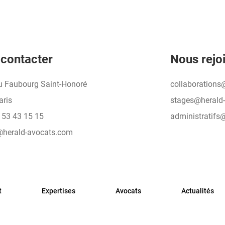
contacter
Nous rejo
u Faubourg Saint-Honoré
collaborations
aris
stages@herald
 53 43 15 15
administratifs
@herald-avocats.com
t
Expertises
Avocats
Actualités