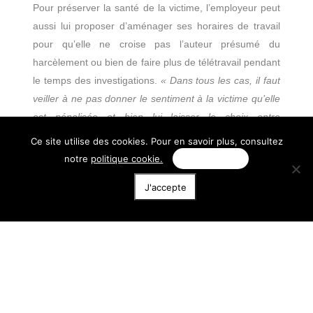
Pour préserver la santé de la victime, l’employeur peut
aussi lui proposer d’aménager ses horaires de travail
pour qu’elle ne croise pas l’auteur présumé du
harcèlement ou bien de faire plus de télétravail pendant
le temps des investigations.
« Dans tous les cas, il faut
veiller à ne pas donner le sentiment à la victime qu’elle
est pénalisée et bien lui laisser le choix entre
différentes options »
, précise l’avocate.
Ce site utilise des cookies. Pour en savoir plus, consultez
notre
politique cookie.
Personnaliser
Analyser les faits
J'accepte
Cette phase passe par le recueil de témoignages des
collaborateurs qui entourent le mis en cause et la
victime, pour voir si d’autres éléments vont dans la
même direction.
« Durant toute cette phase
d’investigation, il est essentiel de respecter la
présomption d’innocence et s’assurer que la personne