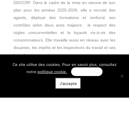
DGCCRF. Dans le cadre de la mise en oeuvre de son
plan pour les années 2025-2028, elle a recruté des
agents, déployé des formations et renforcé ses
contrôles selon deux axes majeurs : le respect des
règles concurrentielles et la loyauté vis-à-vis des
consommateurs. Elle travaille aussi en réseau avec les
douanes, les impôts et les inspecteurs du travail et ses
homologues européens.
Certaines dénonciations peuvent être infondées.
Ce site utilise des cookies. Pour en savoir plus, consultez
notre
politique cookie.
Personnaliser
Certains secteurs ou produits sont-ils plus
J'accepte
particulièrement visés par des sanctions ?
Oui, c’est notamment le cas de l’e-commerce. Mais au-
delà, les consommateurs, tout comme les entreprises
dans le cas du commerce entre professionnels, sont