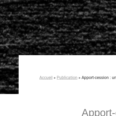
Accueil
»
Publication
»
Apport-cession : u
Apport-