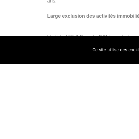
ans.
Large exclusion des activités immobili
L’article 150-0 B ter du CGI énumérait au
ou 35, les activités industrielles, artisa
Ce site utilise des cook
mobilier ou immobilier en étaient exclues.
Dorénavant, l’article n’énumère plus les 
encadre la réduction d’impôt sur le reven
Sont ainsi admises les activités industrie
garantis en raison de l’existence d’un tar
défini à l’article L. 314-18 du code de l’é
de construction d’immeubles en vue de l
patrimoine immobilier demeurent expressém
Sont donc désormais exclues les activit