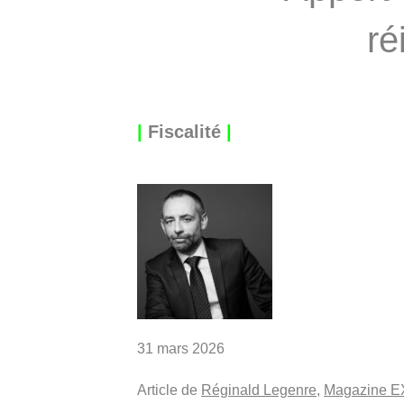
ré
|
Fiscalité
|
31 mars 2026
Article de
Réginald Legenre
,
Magazine 