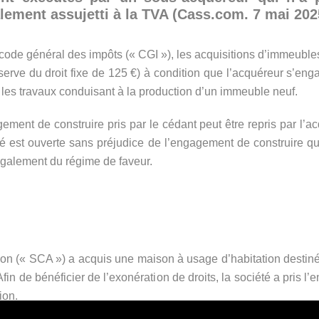
alement assujetti à la TVA (Cass.com. 7 mai 202
 code général des impôts (« CGI »), les acquisitions d’immeubles
erve du droit fixe de 125 €) à condition que l’acquéreur s’engag
, les travaux conduisant à la production d’un immeuble neuf.
ment de construire pris par le cédant peut être repris par l’a
lté est ouverte sans préjudice de l’engagement de construire qu
également du régime de faveur.
ution (« SCA ») a acquis une maison à usage d’habitation destiné
 Afin de bénéficier de l’exonération de droits, la société a pris 
ion.