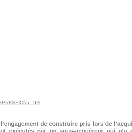
EXPRESSION n°105
l’engagement de construire pris lors de l’acqu
ont exécutés par un sous-acquéreur qui n’a 