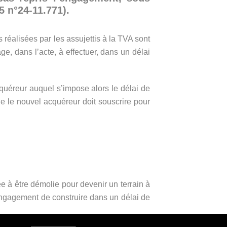
5 n°24-11.771).
 réalisées par les assujettis à la TVA sont
e, dans l’acte, à effectuer, dans un délai
cquéreur auquel s’impose alors le délai de
e le nouvel acquéreur doit souscrire pour
e à être démolie pour devenir un terrain à
l’engagement de construire dans un délai de