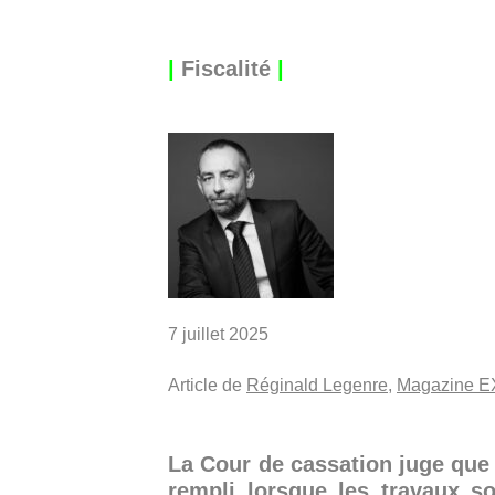
|
Fiscalité
|
7 juillet 2025
Article de
Réginald Legenre
,
Magazine 
La Cour de cassation juge que 
rempli lorsque les travaux s