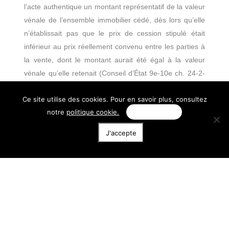
l’acte authentique un montant représentatif de la valeur
vénale de l’ensemble immobilier cédé, dès lors qu’elle
n’établissait pas que le prix de cession stipulé était
inférieur au prix réellement convenu entre les parties à
la vente, dont le montant aurait été égal à la valeur
vénale qu’elle retenait (Conseil d’État 9e-10e ch. 24-2-
2026 n° 496482, Sté Sarf Azur).
Ce site utilise des cookies. Pour en savoir plus, consultez
Aux termes de l’article 244 bis A du CGI, dans sa
notre
politique cookie.
Personnaliser
rédaction applicable au litige, les plus-values réalisées
J'accepte
à titre occasionnel par des personnes morales
domiciliées hors de France lors de la cession
d’immeubles supportent un prélèvement en principe de
33 1/3 %.
Lorsque le prélèvement est dû par une personne
morale assujettie à l’impôt sur les sociétés, les plus-
values sont déterminées par différence entre, d’une