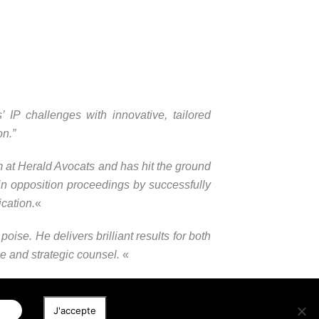
 IP challenges with innovative, tailored
on.”
m at Herald Avocats and has hit the ground
in opposition proceedings by successfully
cation.
«
ise. He delivers brilliant results for both
e and strategic counsel.
«
iser
J'accepte