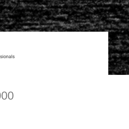
sionals
000