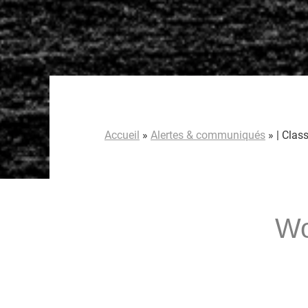
Accueil
»
Alertes & communiqués
»
| Clas
Wo