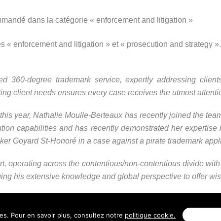
ommandé dans la catégorie
« enforcement and litigation »
s « enforcement and litigation » et « prosecution and strategy ».
ed 360-degree trademark service, expertly addressing clients’
ng client needs ensures every case receives the utmost attenti
this year,
Nathalie Moulle-Berteaux
has recently joined the tea
tion capabilities and has recently demonstrated her expertise 
er Goyard St-Honoré in a case against a pirate trademark appli
, operating across the contentious/non-contentious divide with po
ging his extensive knowledge and global perspective to offer wis
ies. Pour en savoir plus, consultez notre
politique cookie.
Personnal