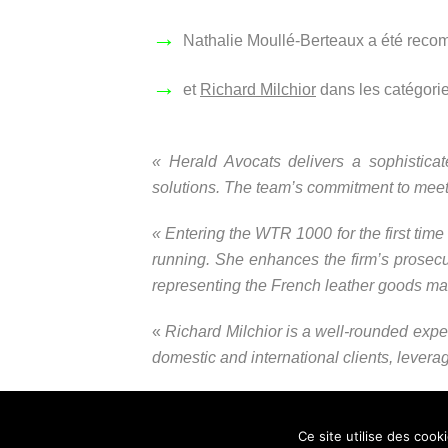
→
Nathalie Moullé-Berteaux a été rec
→
et
Richard Milchior
dans les catégorie
« Herald Avocats delivers a sophisticat
solutions. The team’s commitment to meeti
« Entering the WTR 1000 for the first time 
running. She enhances the firm’s prosecu
representing the French leather goods mak
«
Richard Milchior
is a well-rounded expert
domestic and international clients, levera
Ce site utilise des cook