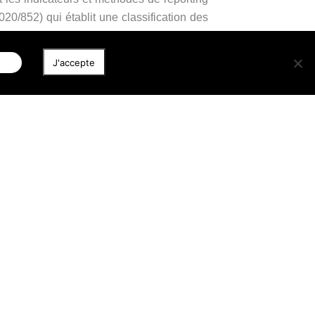
020/852) qui établit une classification des
 et d’exigences de type “ne pas causer de
iser
J'accepte
urs et réduire le risque de
greenwashing
bilité de plus en plus détaillée sur leurs
es stratégies d’investissement. Pour les
t de décrire les caractéristiques mises en
vant un objectif d’investissement durable
d’indicateurs pertinents, le cas échéant par