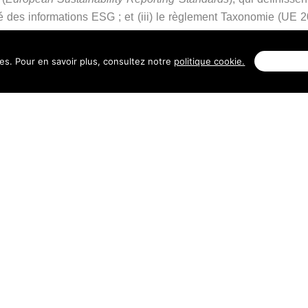
ité des informations ESG ; et (iii) le règlement Taxonomie (UE 2
ères techniques, autour de plusieurs objectifs environnementaux
ies. Pour en savoir plus, consultez notre
politique cookie.
Personnal
parabilité des informations ESG utilisées par les investisse
ation commerciale et réalité des stratégies d’investissement.
 “label” de fait
onduit les acteurs financiers à produire une information de dura
riable en fonction des documents concernés et de la nature d
environnementales ou sociales (article 8), l’enjeu est notammen
elles sont effectivement respectées. Pour les produits poursui
nte de cet objectif et d’en mesurer l’incidence globale au moyen 