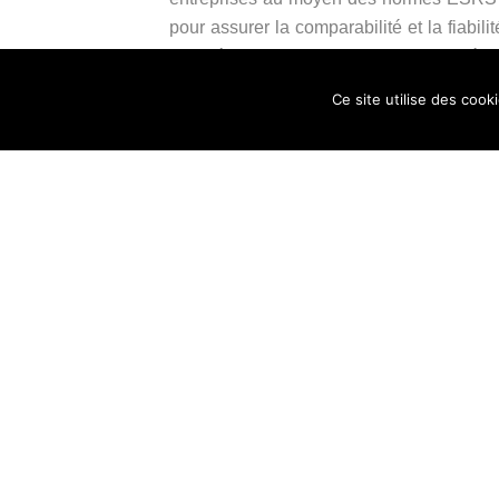
pour assurer la comparabilité et la fiabil
activités “durables” sur la base de crit
préjudice important”.
Ce site utilise des cook
L’objectif est double : améliorer la com
(écoblanchiment) en rapprochant communic
SFDR : un outil de transparence devenu
En pratique, la mise en œuvre du SFDR a c
produits, selon un niveau d’exigence va
produits promouvant des caractéristiques 
avant et les modalités selon lesquelles 
(article 9), il s’agit de démontrer l’attei
référence à un indice.