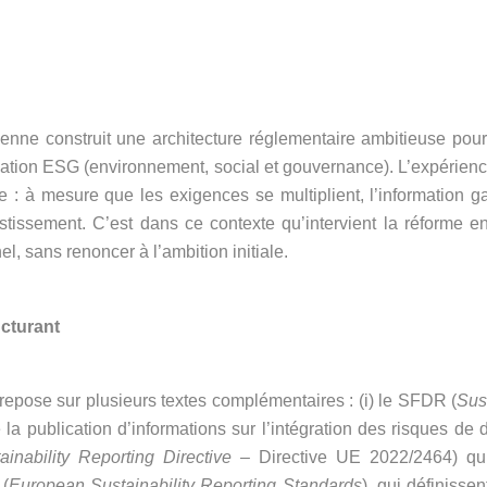
nne construit une architecture réglementaire ambitieuse pour r
nformation ESG (environnement, social et gouvernance). L’expérie
ale : à mesure que les exigences se multiplient, l’information g
vestissement. C’est dans ce contexte qu’intervient la réforme en
el, sans renoncer à l’ambition initiale.
ucturant
repose sur plusieurs textes complémentaires : (i) le SFDR (
Sus
 publication d’informations sur l’intégration des risques de du
inability Reporting Directive
– Directive UE 2022/2464) qui 
 (
European Sustainability Reporting Standards
), qui définisse