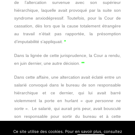
de l’altercation survenue avec son supérieur
hiérarchique, laquelle avait provoqué par la suite son
syndrome anxiodépressif. Toutefois, pour la Cour de
cassation, dès lors que la cause totalement étrangère
au travail n’était pas rapportée, la présomption
d’imputabilité s’appliquait.
*
Dans la lignée de cette jurisprudence, la Cour a rendu,
en juin dernier, une autre décision.
**
Dans cette affaire, une altercation avait éclaté entre un
salarié convoqué dans le bureau de son responsable
hiérarchique et ce dernier, qui lui avait barré
violemment la porte en hurlant «
que personne ne
sorte
». Le salarié, qui aurait pris peur, avait bousculé
son responsable pour sortir du bureau et à cette
occasion, en forçant la porte, se serait blessé.
Ce site utilise des cookies. Pour en savoir plus, consultez