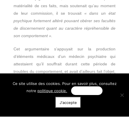
matérialité de ces faits, mais soutenait qu’au moment
de leur commission, il se trouvait
« dans un état
psychique fortement altéré pouvant obérer ses facultés
de discernement quant au caractère répréhensible de
son comportement ».
Cet argumentaire s’appuyait sur la production
d’éléments médicaux d’un médecin psychiatre qui
attestaient qu’il souffrait durant cette période de
troubles du comportement, et avait d’ailleurs fait l’objet,
quelques jours après les faits en cause, d’une
Ce site utilise des cookies. Pour en savoir plus, consultez
hospitalisation sous contrainte pour
« décompensation
notre
politique cookie.
Personnaliser
psychotique »
liée à une rupture de traitement depuis
plusieurs mois, et était en arrêt maladie pour cette
J'accepte
pathologie au moment du licenciement.
*
La Chambre sociale de la Cour de cassation
confirme