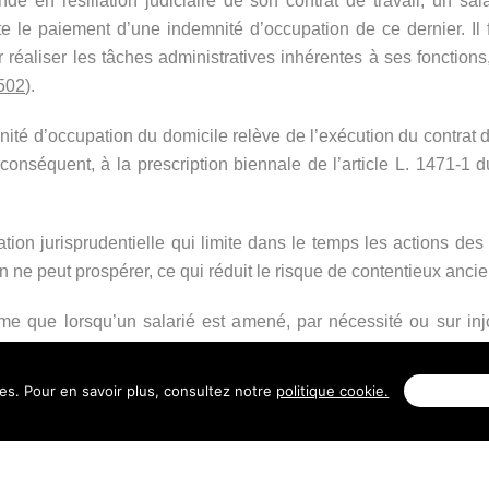
 en résiliation judiciaire de son contrat de travail, un sala
ite le paiement d’une indemnité d’occupation de ce dernier. Il 
 réaliser les tâches administratives inhérentes à ses fonctions, 
.502
).
ité d’occupation du domicile relève de l’exécution du contrat d
 conséquent, à la prescription biennale de l’article L. 1471-1 
ation jurisprudentielle qui limite dans le temps les actions des
ne peut prospérer, ce qui réduit le risque de contentieux ancien
irme que lorsqu’un salarié est amené, par nécessité ou sur injo
e lui soit mis à disposition, il subit une sujétion particulière
ais liés à l’utilisation de son domicile personnel à des fins p
ies. Pour en savoir plus, consultez notre
politique cookie.
Personnal
ir droit à l’indemnité.
se à disposition d’un local professionnel, cette indemnité n’éta
nité même si le télétravail n’est pas explicitement “imposé” pa