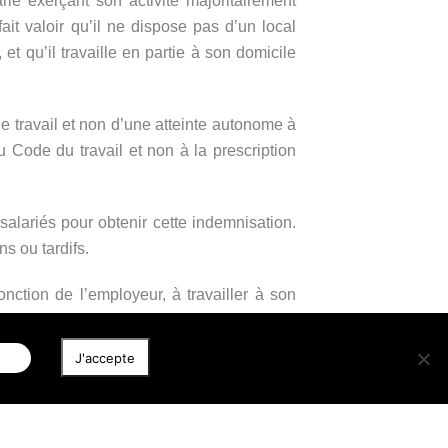
rié exerçant son activité majoritairement
fait valoir qu’il ne dispose pas d’un local
et qu’il travaille en partie à son domicile
e travail et non d’une atteinte autonome à
du Code du travail et non à la prescription
 salariés pour obtenir cette indemnisation.
s ou tardifs.
nction de l’employeur, à travailler à son
 qui doit être compensée par une indemnité
rofessionnelles. Ainsi, l’absence de local
iser
J'accepte
it pas due. Toutefois, la Cour de cassation
r l’employeur puisqu’elle laisse également