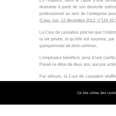
En l’espèce, dans le cadre d’une demande
itinérante à partir de son domicile sollic
professionnel au sein de l’entreprise pour
(
Cass. soc. 12 décembre 2012, n°110-20
La Cour de cassation précise que l’indemn
la vie privée, et qu’elle est soumise, par
quinquennale de droit commun.
L’employeur bénéficie ainsi d’une clarific
Passé ce délai de deux ans, aucune action 
Par ailleurs, la Cour de cassation réaff
domicile sans qu’un local professionnel n
d’occupation et la prise en charge des fr
Ce site utilise des cook
professionnel mis à disposition suffit à ouvr
A contrario, jusqu’à présent, en cas de mi
semble élargir le bénéfice de cette indem