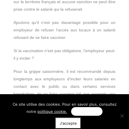
sur le territoire français et aucune sanction ne peut être
prise contre le salarié qui la refuserait.
Ajoutons qu’il n’est pas davantage possible pour un
employeur de refuser l’accès aux locaux à un salarié
refusant de se faire vacciner.
Si la vaccination n’est pas obligatoire, l’employeur peut-
il y inciter ?
Pour la grippe saisonnière, il est recommandé depuis
longtemps aux employeurs d’inciter leurs salariés en
contact avec le public ou dans certains services
hospitaliers, de se faire vacciner (cf. par exemple une
circulaire DRT du 26 avril 1998).
Ce site utilise des cookies. Pour en savoir plus, consultez
notre
politique cookie.
Personnaliser
Pour la COVID-19, la vaccination ne fait encore partie
ni du « Protocole » proposé par le Ministère du travail
J'accepte